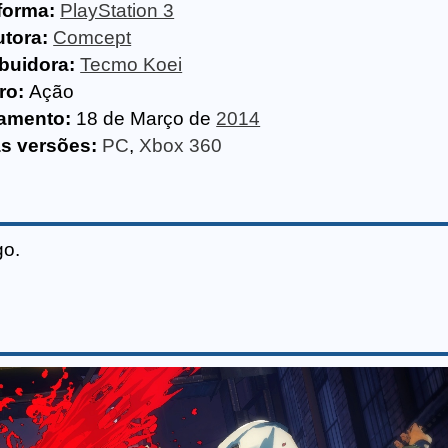
forma:
PlayStation 3
tora:
Comcept
ibuidora:
Tecmo Koei
ro:
Ação
amento:
18 de Março de
2014
s versões:
PC
,
Xbox 360
go.