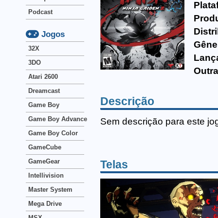
Plata
Podcast
Produ
Distr
Jogos
Gêne
32X
Lanç
3DO
Outra
Atari 2600
Dreamcast
Descrição
Game Boy
Game Boy Advance
Sem descrição para este jo
Game Boy Color
GameCube
GameGear
Telas
Intellivision
Master System
Mega Drive
MSX