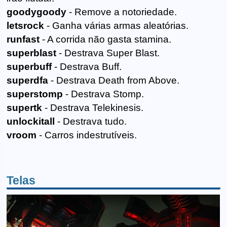
goodygoody
- Remove a notoriedade.
letsrock
- Ganha várias armas aleatórias.
runfast
- A corrida não gasta stamina.
superblast
- Destrava Super Blast.
superbuff
- Destrava Buff.
superdfa
- Destrava Death from Above.
superstomp
- Destrava Stomp.
supertk
- Destrava Telekinesis.
unlockitall
- Destrava tudo.
vroom
- Carros indestrutíveis.
Telas