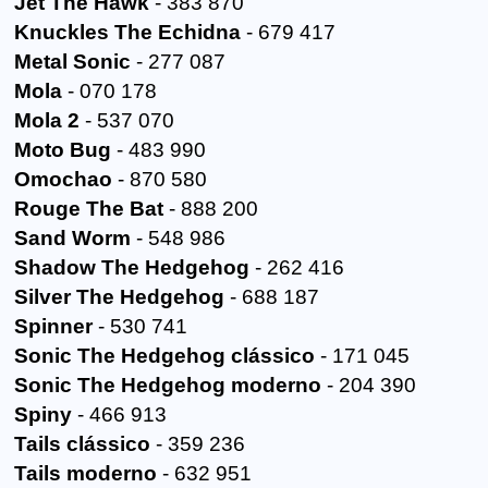
Jet The Hawk
- 383 870
Knuckles The Echidna
- 679 417
Metal Sonic
- 277 087
Mola
- 070 178
Mola 2
- 537 070
Moto Bug
- 483 990
Omochao
- 870 580
Rouge The Bat
- 888 200
Sand Worm
- 548 986
Shadow The Hedgehog
- 262 416
Silver The Hedgehog
- 688 187
Spinner
- 530 741
Sonic The Hedgehog clássico
- 171 045
Sonic The Hedgehog moderno
- 204 390
Spiny
- 466 913
Tails clássico
- 359 236
Tails moderno
- 632 951