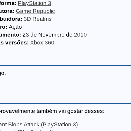
forma:
PlayStation 3
utora:
Game Republic
ibuidora:
3D Realms
ro:
Ação
amento:
23 de Novembro de
2010
as versões:
Xbox 360
go.
provavelmente também vai gostar desses:
nt Blobs Attack (PlayStation 3)