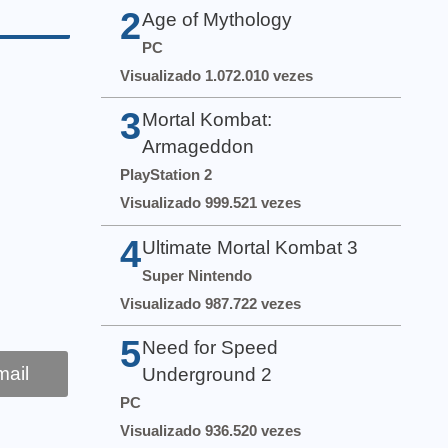
2
Age of Mythology
PC
Visualizado 1.072.010 vezes
3
Mortal Kombat:
Armageddon
PlayStation 2
Visualizado 999.521 vezes
4
Ultimate Mortal Kombat 3
Super Nintendo
Visualizado 987.722 vezes
5
Need for Speed
ail
Underground 2
PC
Visualizado 936.520 vezes