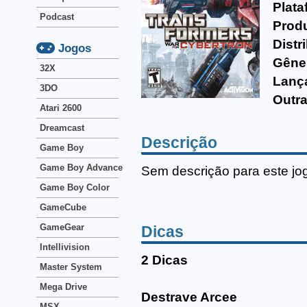
Plata
Podcast
Produ
Distr
Jogos
Gêne
32X
Lanç
3DO
Outra
Atari 2600
Dreamcast
Descrição
Game Boy
Game Boy Advance
Sem descrição para este jo
Game Boy Color
GameCube
GameGear
Dicas
Intellivision
2 Dicas
Master System
Mega Drive
Destrave Arcee
MSX