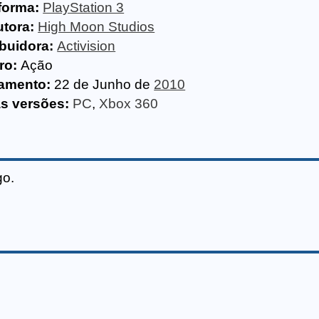
forma:
PlayStation 3
tora:
High Moon Studios
ibuidora:
Activision
ro:
Ação
amento:
22 de Junho de
2010
s versões:
PC
,
Xbox 360
go.