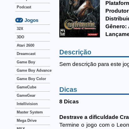
Platafor
Podcast
Produtor
Distribui
Jogos
Gênero:
32X
Lançame
3DO
Atari 2600
Descrição
Dreamcast
Game Boy
Sem descrição para este jo
Game Boy Advance
Game Boy Color
GameCube
Dicas
GameGear
8 Dicas
Intellivision
Master System
Destrave a dificuldade Cr
Mega Drive
Termine o jogo com o Leon
MSX