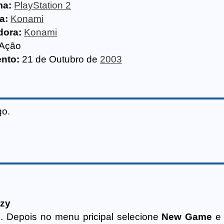
ma:
PlayStation 2
a:
Konami
dora:
Konami
Ação
nto:
21 de Outubro de
2003
go.
azy
. Depois no menu pricipal selecione
New Game
e 