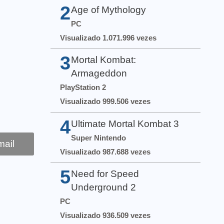
2
Age of Mythology
PC
Visualizado 1.071.996 vezes
3
Mortal Kombat:
Armageddon
PlayStation 2
Visualizado 999.506 vezes
4
Ultimate Mortal Kombat 3
Super Nintendo
ail
Visualizado 987.688 vezes
5
Need for Speed
Underground 2
PC
Visualizado 936.509 vezes