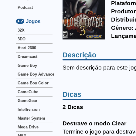
Platafor
Podcast
Produtor
Distribui
Jogos
Gênero:
32X
Lançame
3DO
Atari 2600
Descrição
Dreamcast
Game Boy
Sem descrição para este jo
Game Boy Advance
Game Boy Color
GameCube
Dicas
GameGear
2 Dicas
Intellivision
Master System
Destrave o modo Clear
Mega Drive
Termine o jogo para destrav
MSX