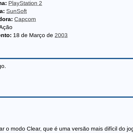
ma:
PlayStation 2
a:
SunSoft
dora:
Capcom
Ação
nto:
18 de Março de
2003
go.
ar o modo Clear, que é uma versão mais difícil do jo