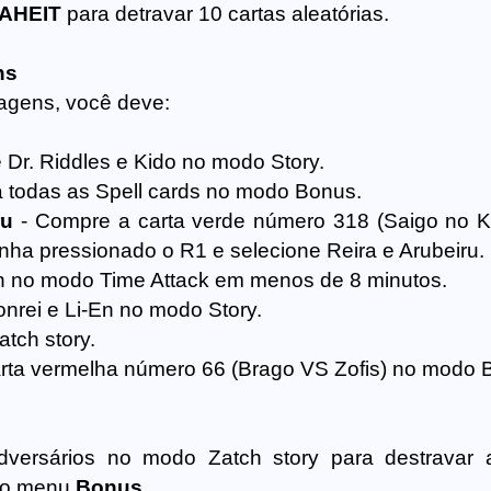
AHEIT
para detravar 10 cartas aleatórias.
ns
agens, você deve:
e Dr. Riddles e Kido no modo Story.
 todas as Spell cards no modo Bonus.
ru
- Compre a carta verde número 318 (Saigo no K
a pressionado o R1 e selecione Reira e Arubeiru.
n no modo Time Attack em menos de 8 minutos.
nrei e Li-En no modo Story.
atch story.
rta vermelha número 66 (Brago VS Zofis) no modo 
adversários no modo Zatch story para destravar
 do menu
Bonus
.