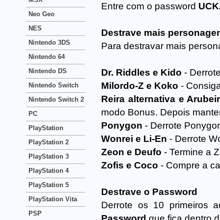
Entre com o password
UCK
Neo Geo
NES
Destrave mais personage
Nintendo 3DS
Para destravar mais person
Nintendo 64
Nintendo DS
Dr. Riddles e Kido
- Derrot
Milordo-Z e Koko
- Consiga
Nintendo Switch
Reira alternativa e Arubei
Nintendo Switch 2
modo Bonus. Depois mantenh
PC
Ponygon
- Derrote Ponygo
PlayStation
Wonrei e Li-En
- Derrote Wo
PlayStation 2
Zeon e Deufo
- Termine a Z
PlayStation 3
Zofis e Coco
- Compre a ca
PlayStation 4
PlayStation 5
Destrave o Password
PlayStation Vita
Derrote os 10 primeiros 
PSP
Password
que fica dentro