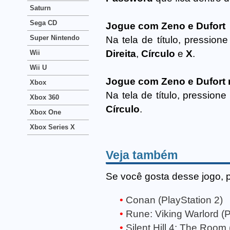
Saturn
Sega CD
Jogue com Zeno e Dufort
Super Nintendo
Na tela de título, pression
Direita
,
Círculo
e
X
.
Wii
Wii U
Jogue com Zeno e Dufort 
Xbox
Na tela de título, pressione
Xbox 360
Círculo
.
Xbox One
Xbox Series X
Veja também
Se você gosta desse jogo, 
Conan (PlayStation 2)
Rune: Viking Warlord (P
Silent Hill 4: The Room 