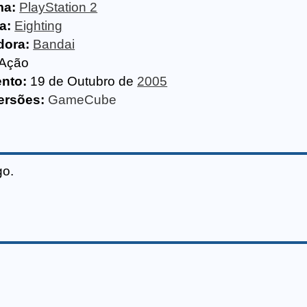
ma:
PlayStation 2
a:
Eighting
dora:
Bandai
Ação
nto:
19 de Outubro de
2005
ersões:
GameCube
go.