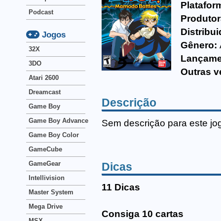
Platafor
Podcast
Produtor
Distribui
Jogos
Gênero:
32X
Lançame
3DO
Outras v
Atari 2600
Dreamcast
Descrição
Game Boy
Game Boy Advance
Sem descrição para este jo
Game Boy Color
GameCube
GameGear
Dicas
Intellivision
11 Dicas
Master System
Mega Drive
Consiga 10 cartas
MSX