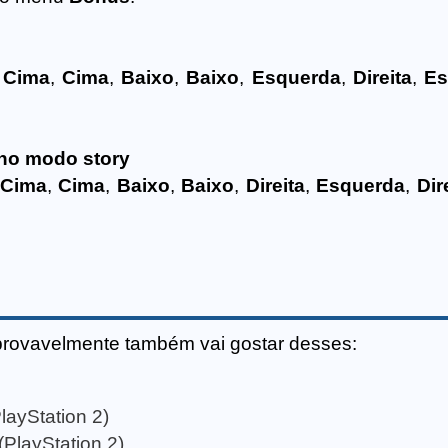
e
Cima
,
Cima
,
Baixo
,
Baixo
,
Esquerda
,
Direita
,
Es
no modo story
Cima
,
Cima
,
Baixo
,
Baixo
,
Direita
,
Esquerda
,
Dir
provavelmente também vai gostar desses:
layStation 2)
(PlayStation 2)