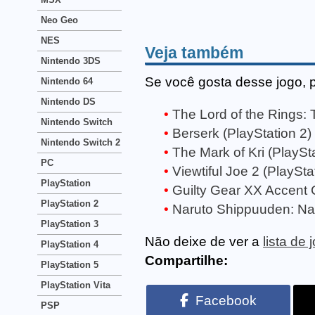
Neo Geo
NES
Veja também
Nintendo 3DS
Se você gosta desse jogo, 
Nintendo 64
Nintendo DS
The Lord of the Rings:
Nintendo Switch
Berserk (PlayStation 2)
Nintendo Switch 2
The Mark of Kri (PlaySta
PC
Viewtiful Joe 2 (PlaySta
PlayStation
Guilty Gear XX Accent C
PlayStation 2
Naruto Shippuuden: Nar
PlayStation 3
Não deixe de ver a
lista de
PlayStation 4
Compartilhe:
PlayStation 5
PlayStation Vita
Facebook
PSP