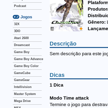
Platafor
Podcast
Produtor
Distribui
Jogos
Gênero:
32X
Lançame
3DO
Atari 2600
Descrição
Dreamcast
Game Boy
Sem descrição para este jo
Game Boy Advance
Game Boy Color
GameCube
Dicas
GameGear
1 Dica
Intellivision
Master System
Modo Time attack
Mega Drive
Termine o jogo para destrav
MSX