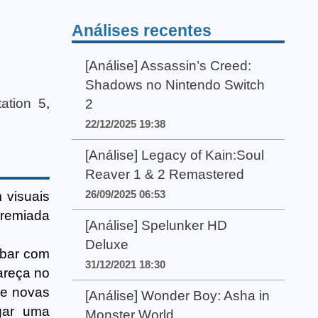
Análises recentes
[Análise] Assassin’s Creed:
Shadows no Nintendo Switch
tation 5
,
2
22/12/2025 19:38
[Análise] Legacy of Kain:Soul
Reaver 1 & 2 Remastered
26/09/2025 06:53
 visuais
premiada
[Análise] Spelunker HD
Deluxe
abar com
31/12/2021 18:30
areça no
de novas
[Análise] Wonder Boy: Asha in
egar uma
Monster World