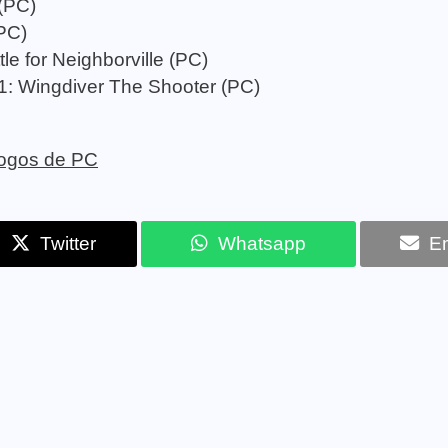
(PC)
(PC)
le for Neighborville (PC)
1: Wingdiver The Shooter (PC)
 jogos de PC
Twitter
Whatsapp
Em