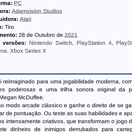
orma:
PC
ora:
Adamvision Studios
uidora:
Atari
o:
Tiro
mento:
28 de Outubro de
2021
 versões:
Nintendo Switch
,
PlayStation 4
,
PlayS
One
,
Xbox Series X
i reimaginado para uma jogabilidade moderna, com
des poderosas e uma trilha sonora original da 
 Megan McDuffee.
o modo arcade clássico e ganhe o direito de se g
ar de pontuação. Ou teste as suas habilidades e ap
os intensamente criativos, que transformam o jogo 
ete dinheiro de inimigos derrubados para carr