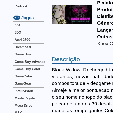
Plataf
Podcast
Produt
Distrib
Jogos
Gêner
32X
Lança
3DO
Outras
Atari 2600
Xbox 
Dreamcast
Game Boy
Descrição
Game Boy Advance
Black Widow: Recharged fo
Game Boy Color
vibrantes, novas habilida
GameCube
compositora de videogame
GameGear
Almeje a maior pontuação n
Intellivision
o seu nome no topo do plac
Master System
placar de um dos 30 desafi
Mega Drive
maneiras empolgantes.Col
MSX