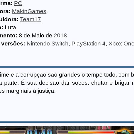
orma:
PC
ora:
MakinGames
uidora:
Team17
o:
Luta
mento:
8 de Maio de
2018
 versões:
Nintendo Switch
,
PlayStation 4
,
Xbox On
rime e a corrupção são grandes o tempo todo, com 
 parte. É sua decisão dar socos, chutar e brigar 
s marginais à justiça.