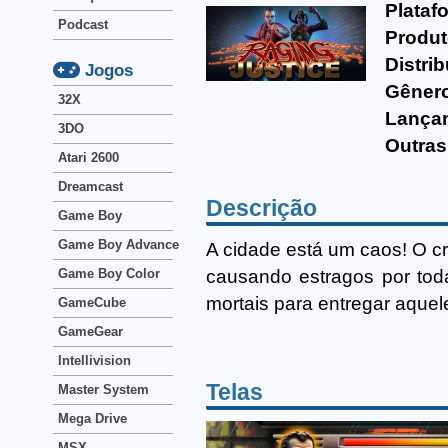
Plataf
Podcast
Produt
Distrib
Jogos
Gêner
32X
Lança
3DO
Outras
Atari 2600
Dreamcast
Descrição
Game Boy
Game Boy Advance
A cidade está um caos! O c
causando estragos por toda
Game Boy Color
mortais para entregar aquele
GameCube
GameGear
Intellivision
Telas
Master System
Mega Drive
MSX