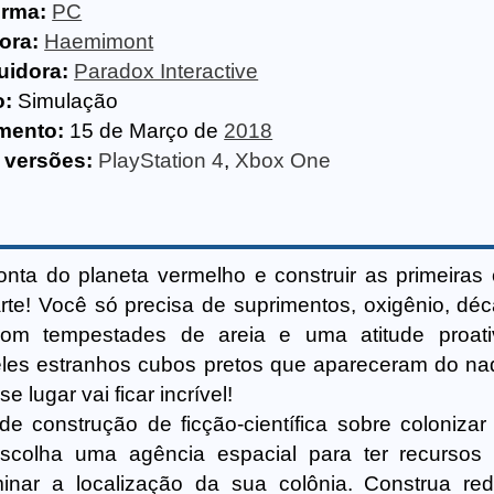
orma:
PC
ora:
Haemimont
uidora:
Paradox Interactive
o:
Simulação
mento:
15 de Março de
2018
 versões:
PlayStation 4
,
Xbox One
ta do planeta vermelho e construir as primeiras 
te! Você só precisa de suprimentos, oxigênio, dé
 com tempestades de areia e uma atitude proat
ueles estranhos cubos pretos que apareceram do n
lugar vai ficar incrível!
e construção de ficção-científica sobre colonizar
Escolha uma agência espacial para ter recursos
minar a localização da sua colônia. Construa r