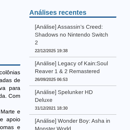
Análises recentes
[Análise] Assassin’s Creed:
Shadows no Nintendo Switch
2
22/12/2025 19:38
[Análise] Legacy of Kain:Soul
Reaver 1 & 2 Remastered
colônias
26/09/2025 06:53
cadas de
iva para
[Análise] Spelunker HD
ada. Com
Deluxe
31/12/2021 18:30
 Marte e
 e apoio
[Análise] Wonder Boy: Asha in
edomas e
Monster World