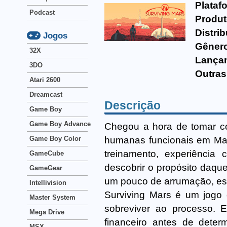
Plataf
Podcast
Produt
Distrib
Jogos
Gêner
32X
Lança
3DO
Outras
Atari 2600
Dreamcast
Descrição
Game Boy
Game Boy Advance
Chegou a hora de tomar con
humanas funcionais em Mar
Game Boy Color
treinamento, experiência
GameCube
descobrir o propósito daq
GameGear
um pouco de arrumação, esse 
Intellivision
Surviving Mars é um jogo d
Master System
sobreviver ao processo. 
Mega Drive
financeiro antes de deter
MSX