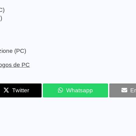
C)
)
zione (PC)
 jogos de PC
Twitter
Whatsapp
Em