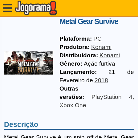
Metal Gear Survive
Plataforma:
PC
Produtora:
Konami
Distribuidora:
Konami
Gênero:
Ação furtiva
Lançamento:
21 de
Fevereiro de
2018
Outras
versões:
PlayStation 4
,
Xbox One
Descrição
Metal Gear Survive é um spin off de Metal Gear