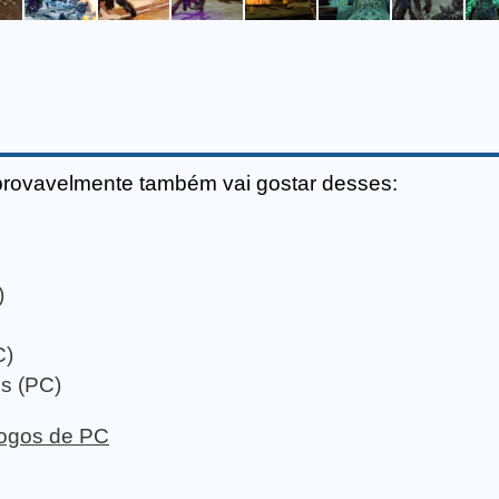
provavelmente também vai gostar desses:
)
C)
s (PC)
 jogos de PC