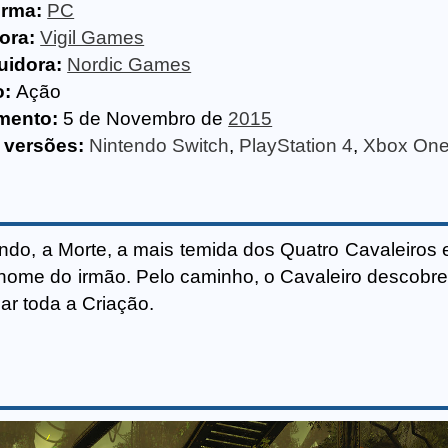
orma:
PC
ora:
Vigil Games
uidora:
Nordic Games
o:
Ação
mento:
5 de Novembro de
2015
 versões:
Nintendo Switch
,
PlayStation 4
,
Xbox On
do, a Morte, a mais temida dos Quatro Cavaleiros
nome do irmão. Pelo caminho, o Cavaleiro descobr
ar toda a Criação.