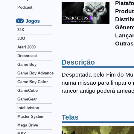
Plataf
Podcast
Produt
Distrib
Jogos
Gêner
32X
Lança
3DO
Outras
Atari 2600
Dreamcast
Descrição
Game Boy
Game Boy Advance
Despertada pelo Fim do Mun
numa missão para limpar o 
Game Boy Color
rancor antigo poderá ameaç
GameCube
GameGear
Intellivision
Telas
Master System
Mega Drive
MSX