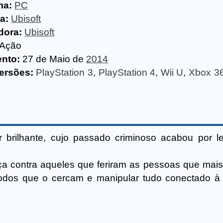
ma:
PC
a:
Ubisoft
dora:
Ubisoft
Ação
nto:
27 de Maio de
2014
ersões:
PlayStation 3
,
PlayStation 4
,
Wii U
,
Xbox 3
brilhante, cujo passado criminoso acabou por l
ça contra aqueles que feriram as pessoas que mai
todos que o cercam e manipular tudo conectado à