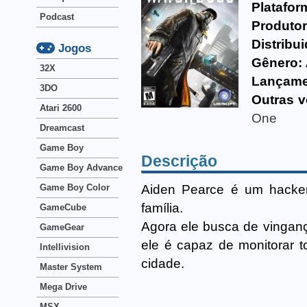
Platafor
Podcast
Produtor
Distribui
Jogos
Gênero:
32X
Lançame
3DO
Outras v
Atari 2600
One
Dreamcast
Game Boy
Descrição
Game Boy Advance
Aiden Pearce é um hacker 
Game Boy Color
família.
GameCube
Agora ele busca de vingan
GameGear
ele é capaz de monitorar 
Intellivision
cidade.
Master System
Mega Drive
MSX