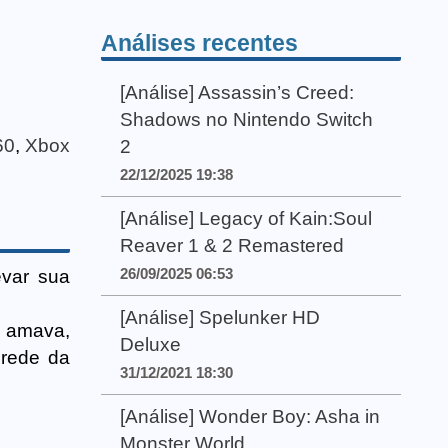
Análises recentes
[Análise] Assassin’s Creed:
Shadows no Nintendo Switch
60
,
Xbox
2
22/12/2025 19:38
[Análise] Legacy of Kain:Soul
Reaver 1 & 2 Remastered
26/09/2025 06:53
evar sua
[Análise] Spelunker HD
s amava,
Deluxe
 rede da
31/12/2021 18:30
[Análise] Wonder Boy: Asha in
Monster World