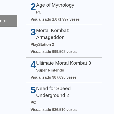
2
Age of Mythology
PC
Visualizado 1.071.997 vezes
ail
3
Mortal Kombat:
Armageddon
PlayStation 2
Visualizado 999.508 vezes
4
Ultimate Mortal Kombat 3
Super Nintendo
Visualizado 987.695 vezes
5
Need for Speed
Underground 2
PC
Visualizado 936.510 vezes