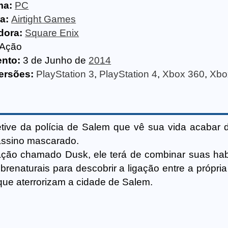
ma:
PC
a:
Airtight Games
dora:
Square Enix
Ação
nto:
3 de Junho de
2014
ersões:
PlayStation 3
,
PlayStation 4
,
Xbox 360
,
Xbo
ive da polícia de Salem que vê sua vida acabar 
assino mascarado.
ão chamado Dusk, ele terá de combinar suas hab
renaturais para descobrir a ligação entre a própria
que aterrorizam a cidade de Salem.