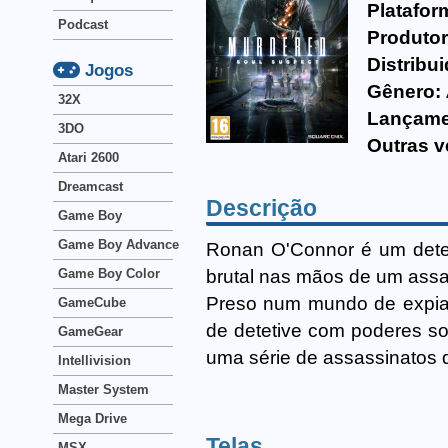
Platafor
Podcast
Produtor
Distribui
Jogos
Gênero:
32X
Lançame
3DO
Outras v
Atari 2600
Dreamcast
Descrição
Game Boy
Game Boy Advance
Ronan O'Connor é um detet
brutal nas mãos de um ass
Game Boy Color
Preso num mundo de expiaç
GameCube
de detetive com poderes sob
GameGear
uma série de assassinatos 
Intellivision
Master System
Mega Drive
Telas
MSX