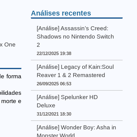
Análises recentes
[Análise] Assassin’s Creed:
Shadows no Nintendo Switch
x One
2
22/12/2025 19:38
[Análise] Legacy of Kain:Soul
Reaver 1 & 2 Remastered
de forma
26/09/2025 06:53
ilidades
[Análise] Spelunker HD
 morte e
Deluxe
31/12/2021 18:30
[Análise] Wonder Boy: Asha in
Monster World