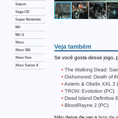
Saturn
Sega CD
Super Nintendo
Wii
Wii U
Xbox
Veja também
Xbox 360
Se você gosta desse jogo, 
Xbox One
Xbox Series X
The Walking Dead: Sain
Dishonored: Death of t
Asterix & Obelix XXL 2 
TRON: Evolution (PC)
Dead Island Definitive E
BloodRayne 2 (PC)
Não deixe de ver a
lista de