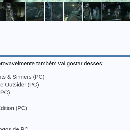
provavelmente também vai gostar desses:
ts & Sinners (PC)
he Outsider (PC)
(PC)
dition (PC)
 jogos de PC