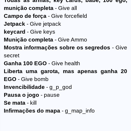
Todas as armas, key cards, babe, 100 ego,
munição completa
- Give all
Campo de força
- Give forcefield
Jetpack
- Give jetpack
keycard
- Give keys
Munição completa
- Give Ammo
Mostra informações sobre os segredos
- Give
secret
Ganha 100 EGO
- Give health
Liberta uma garota, mas apenas ganha 20
EGO
- Give bomb
Invencibilidade
- g_p_god
Pausa o jogo
- pause
Se mata
- kill
Infirmações do mapa
- g_map_info