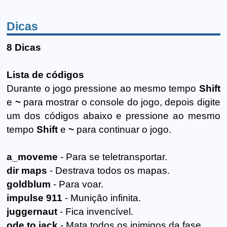
Dicas
8 Dicas
Lista de códigos
Durante o jogo pressione ao mesmo tempo
Shift
e
~
para mostrar o console do jogo, depois digite
um dos códigos abaixo e pressione ao mesmo
tempo
Shift
e
~
para continuar o jogo.
a_moveme
- Para se teletransportar.
dir maps
- Destrava todos os mapas.
goldblum
- Para voar.
impulse 911
- Munição infinita.
juggernaut
- Fica invencível.
ode to jack
- Mata todos os inimigos da fase.