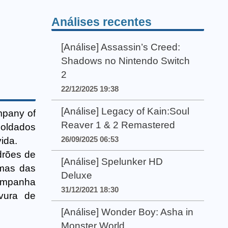
Análises recentes
[Análise] Assassin’s Creed:
Shadows no Nintendo Switch
2
22/12/2025 19:38
[Análise] Legacy of Kain:Soul
mpany of
Reaver 1 & 2 Remastered
 soldados
26/09/2025 06:53
ida.
drões de
[Análise] Spelunker HD
umas das
Deluxe
campanha
31/12/2021 18:30
vura de
[Análise] Wonder Boy: Asha in
Monster World