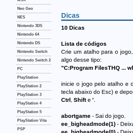
Neo Geo
Dicas
NES
Nintendo 3DS
10 Dicas
Nintendo 64
Nintendo DS
Lista de códigos
Crie um atalho para o jogo
Nintendo Switch
algo desse tipo:
Nintendo Switch 2
"C:Program FilesTHQ ... 
PC
PlayStation
inicie o jogo pelo atalho 
PlayStation 2
tecla abaixo do Esc) e dep
PlayStation 3
Ctrl
,
Shift
e
'
.
PlayStation 4
PlayStation 5
abortgame
- Sai do jogo.
PlayStation Vita
ee_bigheadmode(1)
- Deix
PSP
ee_bigheadmode(0)
- Deix