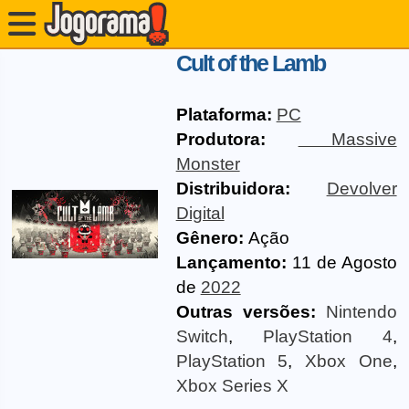
Cult of the Lamb
Plataforma:
PC
Produtora:
Massive
Monster
Distribuidora:
Devolver
Digital
Gênero:
Ação
Lançamento:
11 de Agosto
de
2022
Outras versões:
Nintendo
Switch
,
PlayStation 4
,
PlayStation 5
,
Xbox One
,
Xbox Series X