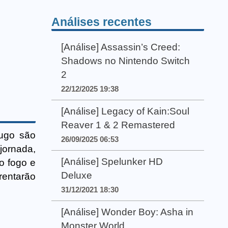
Análises recentes
[Análise] Assassin’s Creed:
Shadows no Nintendo Switch
2
22/12/2025 19:38
[Análise] Legacy of Kain:Soul
Reaver 1 & 2 Remastered
ugo são
26/09/2025 06:53
jornada,
[Análise] Spelunker HD
o fogo e
Deluxe
rentarão
31/12/2021 18:30
[Análise] Wonder Boy: Asha in
Monster World