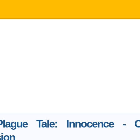
lague Tale: Innocence - C
sion