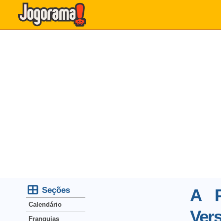
Seções
A P
Calendário
Ver
Franquias