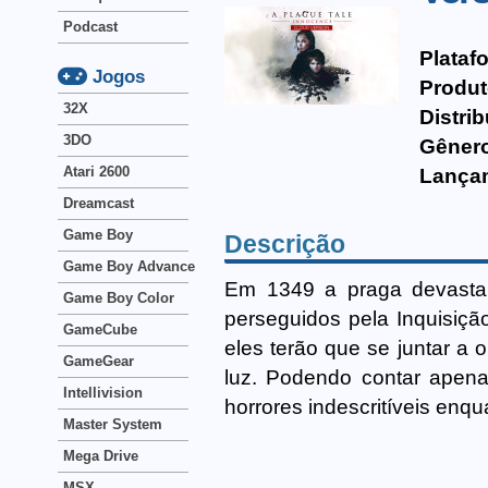
Podcast
Plataf
Jogos
Produt
32X
Distrib
3DO
Gêner
Atari 2600
Lança
Dreamcast
Game Boy
Descrição
Game Boy Advance
Em 1349 a praga devasta
Game Boy Color
perseguidos pela Inquisiçã
GameCube
eles terão que se juntar a 
GameGear
luz. Podendo contar apena
Intellivision
horrores indescritíveis enqu
Master System
Mega Drive
MSX