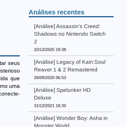
Análises recentes
[Análise] Assassin’s Creed:
Shadows no Nintendo Switch
2
22/12/2025 19:38
[Análise] Legacy of Kain:Soul
tar seus
Reaver 1 & 2 Remastered
sterioso
26/09/2025 06:53
dida que
como uma
[Análise] Spelunker HD
conecte-
Deluxe
31/12/2021 18:30
[Análise] Wonder Boy: Asha in
Monster World