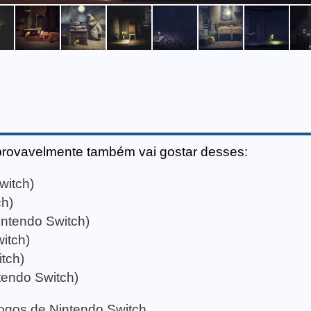
provavelmente também vai gostar desses:
witch)
ch)
intendo Switch)
itch)
tch)
ntendo Switch)
 jogos de Nintendo Switch