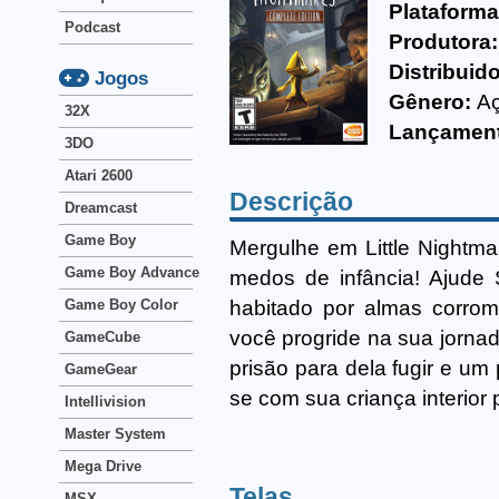
Plataforma
Podcast
Produtora:
Distribuido
Jogos
Gênero:
A
32X
Lançamen
3DO
Atari 2600
Descrição
Dreamcast
Game Boy
Mergulhe em Little Nightma
Game Boy Advance
medos de infância! Ajude 
habitado por almas corro
Game Boy Color
você progride na sua jorna
GameCube
prisão para dela fugir e um
GameGear
se com sua criança interior 
Intellivision
Master System
Mega Drive
Telas
MSX