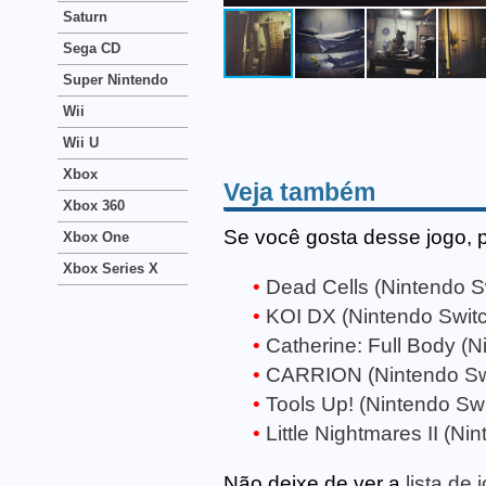
Saturn
Sega CD
Super Nintendo
Wii
Wii U
Xbox
Veja também
Xbox 360
Se você gosta desse jogo, 
Xbox One
Xbox Series X
Dead Cells (Nintendo S
KOI DX (Nintendo Swit
Catherine: Full Body (N
CARRION (Nintendo Sw
Tools Up! (Nintendo Swi
Little Nightmares II (Ni
Não deixe de ver a
lista de