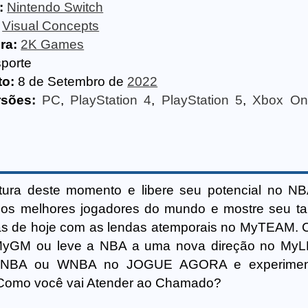
:
Nintendo Switch
Visual Concepts
ra:
2K Games
porte
o:
8 de Setembro de
2022
rsões:
PC
,
PlayStation 4
,
PlayStation 5
,
Xbox On
tura deste momento e libere seu potencial no N
 os melhores jogadores do mundo e mostre seu ta
s de hoje com as lendas atemporais no MyTEAM. 
o MyGM ou leve a NBA a uma nova direção no My
da NBA ou WNBA no JOGUE AGORA e experime
a. Como você vai Atender ao Chamado?