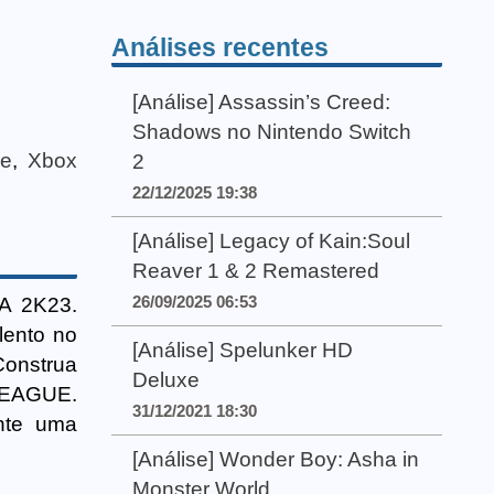
Análises recentes
[Análise] Assassin’s Creed:
Shadows no Nintendo Switch
e
,
Xbox
2
22/12/2025 19:38
[Análise] Legacy of Kain:Soul
Reaver 1 & 2 Remastered
26/09/2025 06:53
BA 2K23.
lento no
[Análise] Spelunker HD
Construa
Deluxe
LEAGUE.
31/12/2021 18:30
nte uma
[Análise] Wonder Boy: Asha in
Monster World