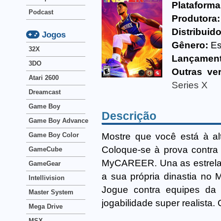
Plataforma
Podcast
Produtora:
Distribuido
Jogos
Gênero:
Es
32X
Lançament
3DO
Outras ve
Atari 2600
Series X
Dreamcast
Game Boy
Descrição
Game Boy Advance
Mostre que você está à al
Game Boy Color
Coloque-se à prova contra
GameCube
MyCAREER. Una as estrela
GameGear
a sua própria dinastia n
Intellivision
Jogue contra equipes 
Master System
jogabilidade super realist
Mega Drive
MSX