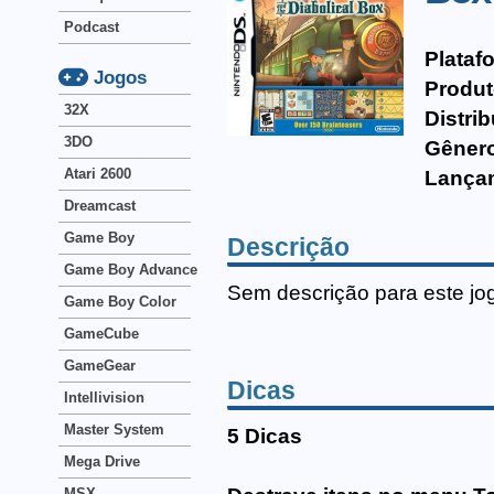
Podcast
Plataf
Jogos
Produt
32X
Distrib
3DO
Gêner
Atari 2600
Lança
Dreamcast
Game Boy
Descrição
Game Boy Advance
Sem descrição para este jo
Game Boy Color
GameCube
GameGear
Dicas
Intellivision
Master System
5 Dicas
Mega Drive
MSX