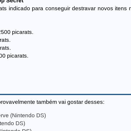
op Secret
ts indicado para conseguir destravar novos itens
2500 picarats.
rats.
rats.
00 picarats.
provavelmente também vai gostar desses:
erve (Nintendo DS)
ntendo DS)