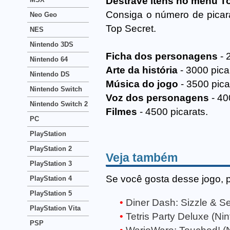
Destrave itens no menu T
Consiga o número de picara
Neo Geo
Top Secret.
NES
Nintendo 3DS
Ficha dos personagens
- 
Nintendo 64
Arte da história
- 3000 pica
Nintendo DS
Música do jogo
- 3500 pica
Nintendo Switch
Voz dos personagens
- 40
Nintendo Switch 2
Filmes
- 4500 picarats.
PC
PlayStation
PlayStation 2
Veja também
PlayStation 3
Se você gosta desse jogo, 
PlayStation 4
PlayStation 5
Diner Dash: Sizzle & S
PlayStation Vita
Tetris Party Deluxe (Ni
PSP