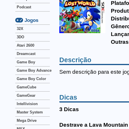
Plataf
Podcast
Produt
Distrib
Jogos
Gêner
32X
Lança
3DO
Outras
Atari 2600
Dreamcast
Descrição
Game Boy
Game Boy Advance
Sem descrição para este jo
Game Boy Color
GameCube
GameGear
Dicas
Intellivision
3 Dicas
Master System
Mega Drive
Destrave a Lava Mountain
MSX