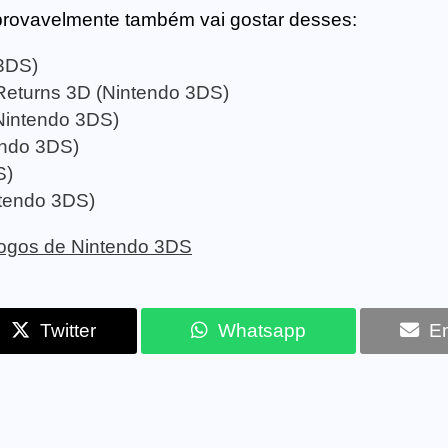
provavelmente também vai gostar desses:
3DS)
eturns 3D (Nintendo 3DS)
Nintendo 3DS)
endo 3DS)
S)
ntendo 3DS)
 jogos de Nintendo 3DS
Twitter
Whatsapp
Em