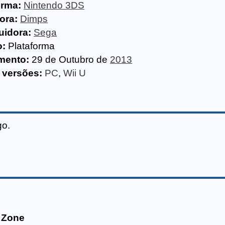
orma:
Nintendo 3DS
ora:
Dimps
uidora:
Sega
o:
Plataforma
mento:
29 de Outubro de
2013
 versões:
PC
,
Wii U
go.
 Zone