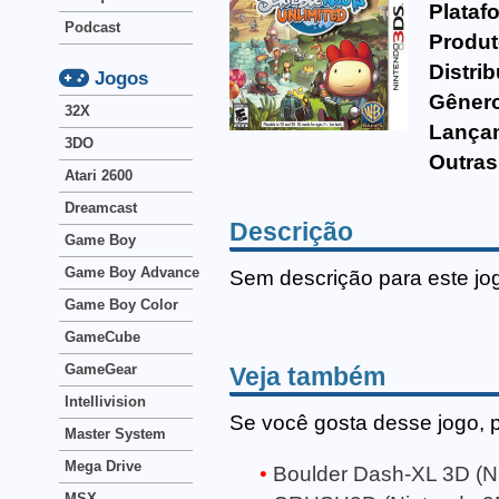
Plataf
Podcast
Produt
Distrib
Jogos
Gêner
32X
Lança
3DO
Outras
Atari 2600
Dreamcast
Descrição
Game Boy
Game Boy Advance
Sem descrição para este jo
Game Boy Color
GameCube
GameGear
Veja também
Intellivision
Se você gosta desse jogo, 
Master System
Mega Drive
Boulder Dash-XL 3D (N
MSX