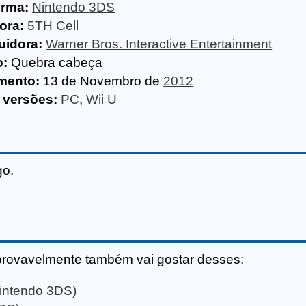
orma:
Nintendo 3DS
ora:
5TH Cell
uidora:
Warner Bros. Interactive Entertainment
o:
Quebra cabeça
mento:
13 de Novembro de
2012
 versões:
PC
,
Wii U
go.
provavelmente também vai gostar desses:
intendo 3DS)