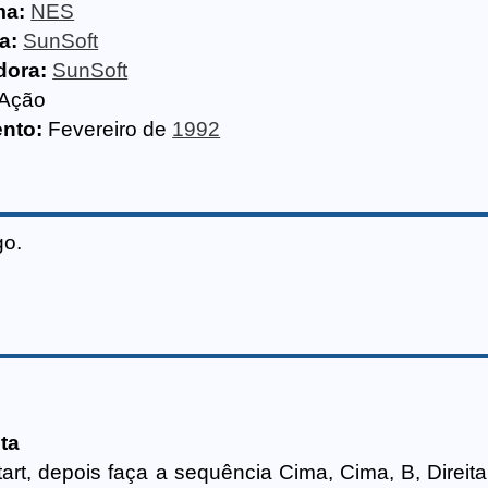
ma:
NES
a:
SunSoft
dora:
SunSoft
Ação
nto:
Fevereiro de
1992
go.
ta
rt, depois faça a sequência Cima, Cima, B, Direita,