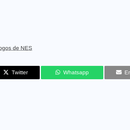
 jogos de NES
Twitter
Whatsapp
Em