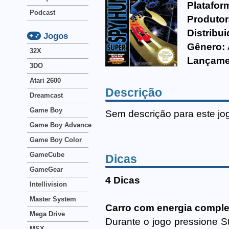
Platafor
Podcast
Produtor
Distribui
Jogos
Gênero:
32X
Lançame
3DO
Atari 2600
Descrição
Dreamcast
Game Boy
Sem descrição para este jo
Game Boy Advance
Game Boy Color
GameCube
Dicas
GameGear
4 Dicas
Intellivision
Master System
Carro com energia comple
Mega Drive
Durante o jogo pressione Sta
MSX