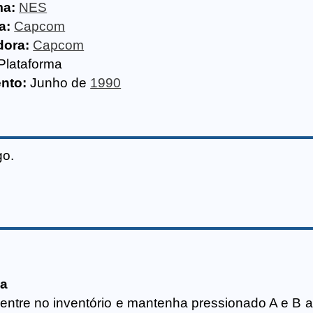
ma:
NES
a:
Capcom
dora:
Capcom
Plataforma
nto:
Junho de
1990
go.
da
entre no inventório e mantenha pressionado A e B a