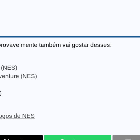
provavelmente também vai gostar desses:
i (NES)
venture (NES)
)
 jogos de NES