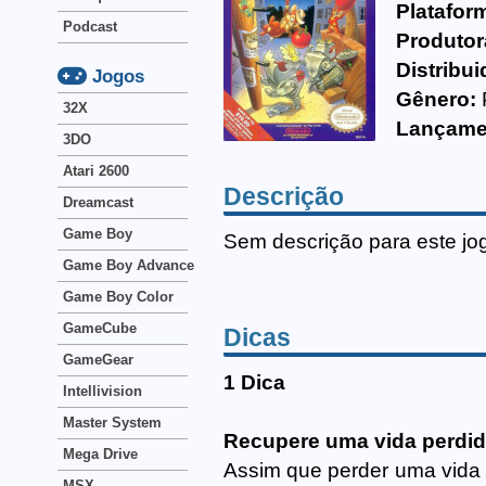
Platafor
Podcast
Produtor
Distribui
Jogos
Gênero:
32X
Lançame
3DO
Atari 2600
Descrição
Dreamcast
Game Boy
Sem descrição para este jo
Game Boy Advance
Game Boy Color
GameCube
Dicas
GameGear
1 Dica
Intellivision
Master System
Recupere uma vida perdi
Mega Drive
Assim que perder uma vida 
MSX