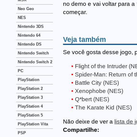
no demo e vai voltar para a 
Neo Geo
começar.
NES
Nintendo 3DS
Nintendo 64
Veja também
Nintendo DS
Se você gosta desse jogo, 
Nintendo Switch
Nintendo Switch 2
Flight of the Intruder (
PC
Spider-Man: Return of t
PlayStation
Battle City (NES)
PlayStation 2
Xenophobe (NES)
PlayStation 3
Q*bert (NES)
PlayStation 4
The Karate Kid (NES)
PlayStation 5
Não deixe de ver a
lista de
PlayStation Vita
Compartilhe:
PSP