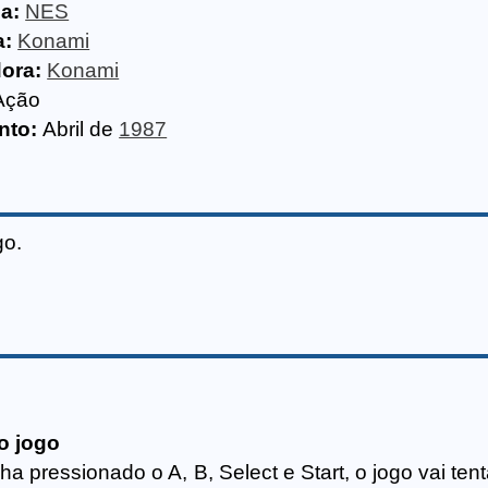
a:
NES
a:
Konami
dora:
Konami
Ação
nto:
Abril de
1987
go.
o jogo
pressionado o A, B, Select e Start, o jogo vai tent