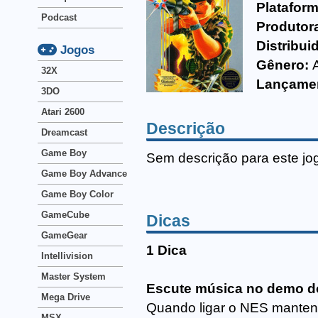
Plataform
Podcast
Produtor
Distribui
Jogos
Gênero:
32X
Lançame
3DO
Atari 2600
Descrição
Dreamcast
Game Boy
Sem descrição para este jo
Game Boy Advance
Game Boy Color
GameCube
Dicas
GameGear
1 Dica
Intellivision
Master System
Escute música no demo d
Mega Drive
Quando ligar o NES mantenha 
MSX