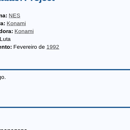
ma:
NES
a:
Konami
idora:
Konami
Luta
nto:
Fevereiro de
1992
go.