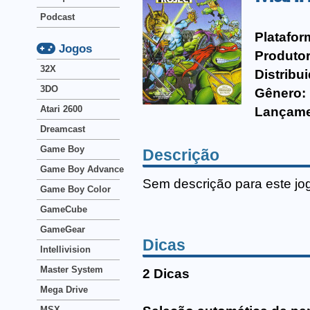
Podcast
Platafor
Jogos
Produtor
32X
Distribu
3DO
Gênero:
Atari 2600
Lançame
Dreamcast
Game Boy
Descrição
Game Boy Advance
Sem descrição para este jo
Game Boy Color
GameCube
GameGear
Dicas
Intellivision
Master System
2 Dicas
Mega Drive
MSX