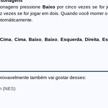
ersonagens
rsonagens pressione
Baixo
por cinco vezes se for 
z vezes se for jogar em dois. Quando você morrer o 
utomáticamente.
e
Cima
,
Cima
,
Baixo
,
Baixo
,
Esquerda
,
Direita
,
Es
provavelmente também vai gostar desses:
n (NES)