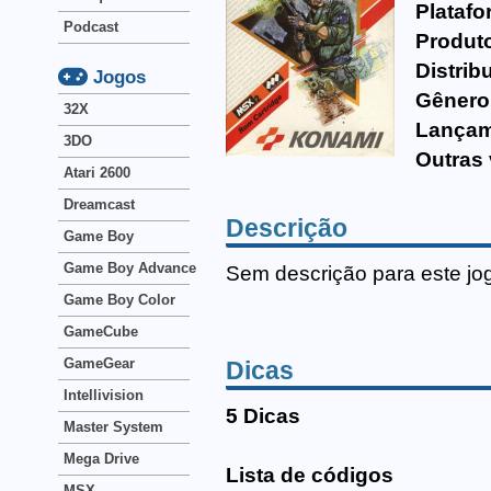
Platafo
Podcast
Produto
Distrib
Jogos
Gênero
32X
Lançam
3DO
Outras 
Atari 2600
Dreamcast
Descrição
Game Boy
Game Boy Advance
Sem descrição para este jo
Game Boy Color
GameCube
GameGear
Dicas
Intellivision
5 Dicas
Master System
Mega Drive
Lista de códigos
MSX