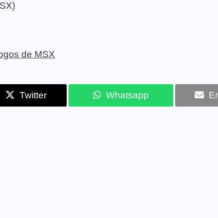
MSX)
 jogos de MSX
Twitter
Whatsapp
Em