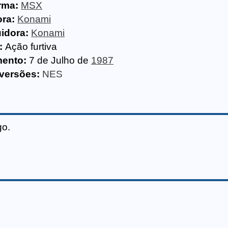
rma:
MSX
ra:
Konami
uidora:
Konami
:
Ação furtiva
ento:
7 de Julho de
1987
versões:
NES
go.