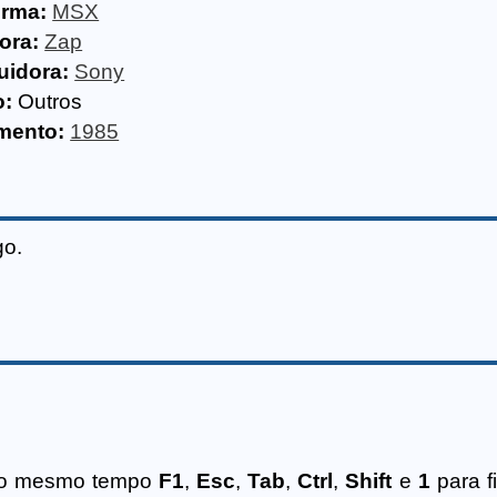
orma:
MSX
ora:
Zap
uidora:
Sony
o:
Outros
mento:
1985
go.
 ao mesmo tempo
F1
,
Esc
,
Tab
,
Ctrl
,
Shift
e
1
para f