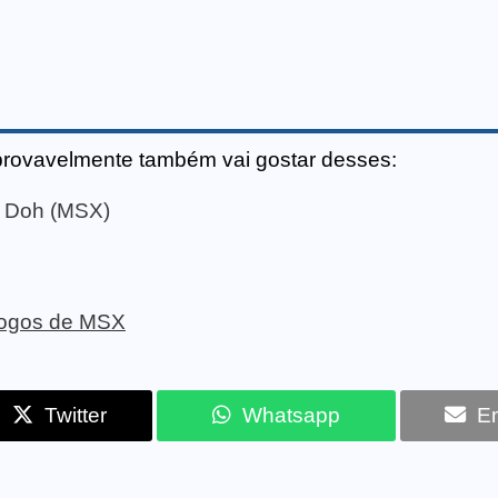
provavelmente também vai gostar desses:
f Doh (MSX)
 jogos de MSX
Twitter
Whatsapp
Em