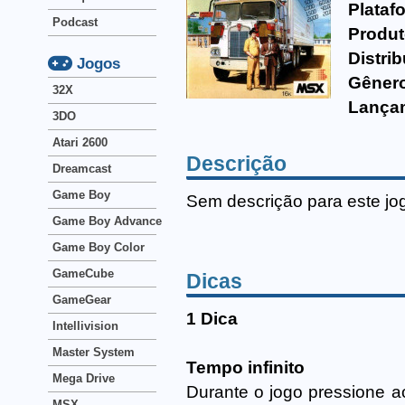
Plataf
Podcast
Produt
Distrib
Jogos
Gêner
32X
Lança
3DO
Atari 2600
Descrição
Dreamcast
Game Boy
Sem descrição para este jo
Game Boy Advance
Game Boy Color
GameCube
Dicas
GameGear
1 Dica
Intellivision
Master System
Tempo infinito
Mega Drive
Durante o jogo pressione
MSX