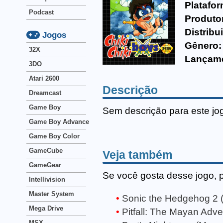
Platafor
Podcast
Produto
Distribu
Jogos
Gênero:
32X
Lançam
3DO
Atari 2600
Descrição
Dreamcast
Game Boy
Sem descrição para este jo
Game Boy Advance
Game Boy Color
GameCube
Veja também
GameGear
Se você gosta desse jogo, 
Intellivision
Master System
Sonic the Hedgehog 2 
Mega Drive
Pitfall: The Mayan Adv
MSX