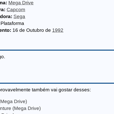
ma:
Mega Drive
ra:
Capcom
idora:
Sega
Plataforma
ento:
16 de Outubro de
1992
go.
provavelmente também vai gostar desses:
(Mega Drive)
enture (Mega Drive)