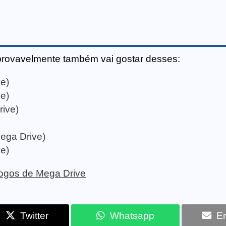
provavelmente também vai gostar desses:
e)
e)
ive)
Mega Drive)
e)
 jogos de Mega Drive
Twitter
Whatsapp
Em