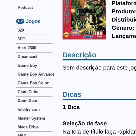
Platafor
Podcast
Produtor
Distribu
Jogos
Gênero:
32X
Lançame
3DO
Atari 2600
Descrição
Dreamcast
Game Boy
Sem descrição para este jo
Game Boy Advance
Game Boy Color
GameCube
Dicas
GameGear
1 Dica
Intellivision
Master System
Seleção de fase
Mega Drive
Na tela de título faça rapida
MSX