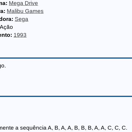
ma:
Mega Drive
a:
Malibu Games
idora:
Sega
Ação
nto:
1993
go.
mente a sequência A, B, A, A, B, B, B, A, A, C, C, C.