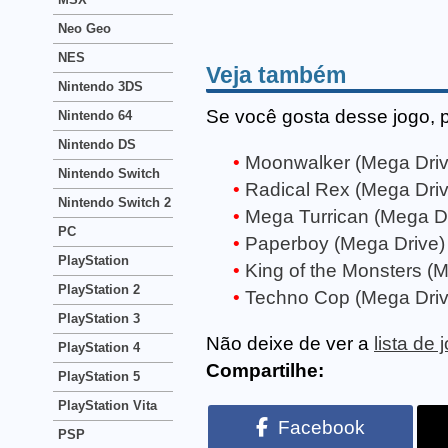
Neo Geo
NES
Veja também
Nintendo 3DS
Se você gosta desse jogo, 
Nintendo 64
Nintendo DS
Moonwalker (Mega Driv
Nintendo Switch
Radical Rex (Mega Driv
Nintendo Switch 2
Mega Turrican (Mega Dr
PC
Paperboy (Mega Drive)
PlayStation
King of the Monsters (
PlayStation 2
Techno Cop (Mega Driv
PlayStation 3
Não deixe de ver a
lista de
PlayStation 4
Compartilhe:
PlayStation 5
PlayStation Vita
Facebook
PSP