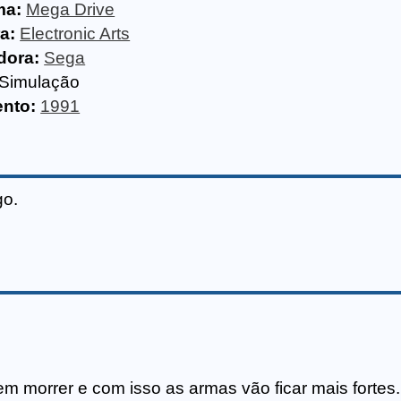
ma:
Mega Drive
a:
Electronic Arts
dora:
Sega
Simulação
nto:
1991
go.
em morrer e com isso as armas vão ficar mais fortes.