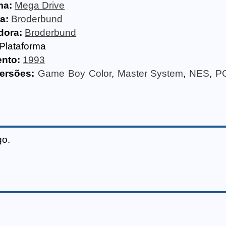
ma:
Mega Drive
a:
Broderbund
dora:
Broderbund
Plataforma
nto:
1993
ersões:
Game Boy Color
,
Master System
,
NES
,
P
go.