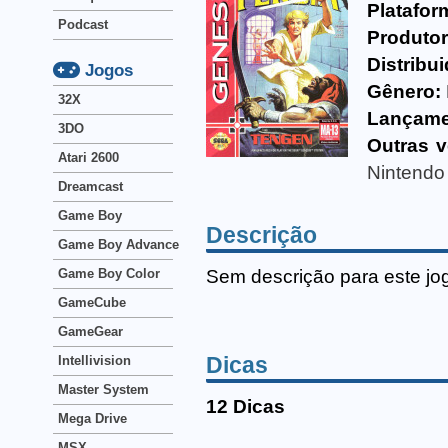
Platafor
Podcast
Produtor
Distribui
Jogos
Gênero:
32X
Lançame
3DO
Outras v
Atari 2600
Nintendo
Dreamcast
Game Boy
Descrição
Game Boy Advance
Sem descrição para este jo
Game Boy Color
GameCube
GameGear
Dicas
Intellivision
Master System
12 Dicas
Mega Drive
MSX