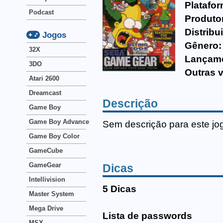
Platafor
Podcast
Produto
Distribu
Jogos
Gênero:
32X
Lançam
3DO
Outras 
Atari 2600
Dreamcast
Descrição
Game Boy
Game Boy Advance
Sem descrição para este jo
Game Boy Color
GameCube
GameGear
Dicas
Intellivision
5 Dicas
Master System
Mega Drive
Lista de passwords
MSX