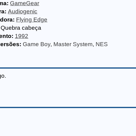
ma:
GameGear
ra:
Audiogenic
idora:
Flying Edge
Quebra cabeça
ento:
1992
versões:
Game Boy
,
Master System
,
NES
go.