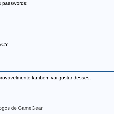
s passwords:
ACY
provavelmente também vai gostar desses:
e jogos de GameGear