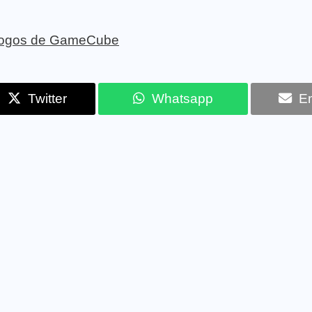
e jogos de GameCube
Twitter
Whatsapp
Em