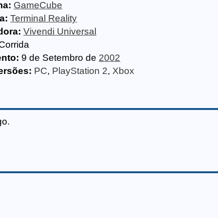
ma:
GameCube
a:
Terminal Reality
dora:
Vivendi Universal
Corrida
nto:
9 de Setembro de
2002
ersões:
PC
,
PlayStation 2
,
Xbox
go.