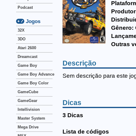
Platafor
Podcast
Produtor
Distribui
Jogos
Gênero:
32X
Lançame
3DO
Outras v
Atari 2600
Dreamcast
Descrição
Game Boy
Game Boy Advance
Sem descrição para este jo
Game Boy Color
GameCube
GameGear
Dicas
Intellivision
3 Dicas
Master System
Mega Drive
Lista de códigos
MSX