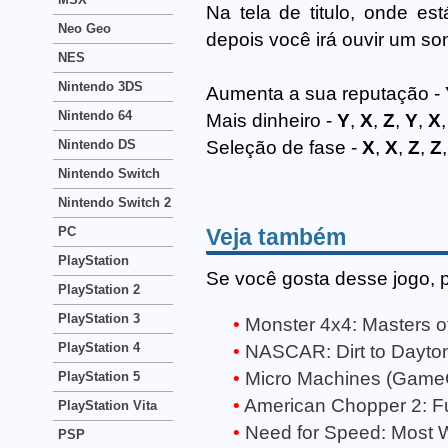
Na tela de titulo, onde est
Neo Geo
depois você irá ouvir um so
NES
Nintendo 3DS
Aumenta a sua reputação -
Nintendo 64
Mais dinheiro -
Y
,
X
,
Z
,
Y
,
X
Nintendo DS
Seleção de fase -
X
,
X
,
Z
,
Z
Nintendo Switch
Nintendo Switch 2
Veja também
PC
PlayStation
Se você gosta desse jogo, 
PlayStation 2
PlayStation 3
Monster 4x4: Masters 
PlayStation 4
NASCAR: Dirt to Dayt
Micro Machines (Game
PlayStation 5
American Chopper 2: Fu
PlayStation Vita
Need for Speed: Most
PSP