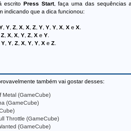
á escrito
Press Start
, faça uma das sequências 
m indicando que a dica funcionou:
Y
,
Y
,
Z
,
X
,
X
,
Z
,
Y
,
Y
,
Y
,
X
,
X
e
X
.
,
Z
,
X
,
X
,
Y
,
Z
,
X
e
Y
.
,
Y
,
Y
,
Z
,
X
,
Y
,
Y
,
X
e
Z
.
provavelmente também vai gostar desses:
of Metal (GameCube)
ona (GameCube)
Cube)
ll Throttle (GameCube)
 Wanted (GameCube)