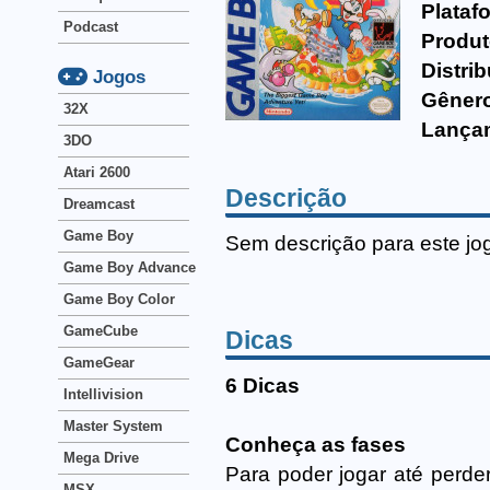
Plataf
Podcast
Produt
Distrib
Jogos
Gêner
32X
Lança
3DO
Atari 2600
Descrição
Dreamcast
Game Boy
Sem descrição para este jo
Game Boy Advance
Game Boy Color
GameCube
Dicas
GameGear
6 Dicas
Intellivision
Master System
Conheça as fases
Mega Drive
Para poder jogar até perde
MSX