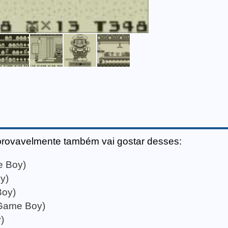
provavelmente também vai gostar desses:
e Boy)
y)
Boy)
Game Boy)
)