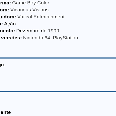
orma:
Game Boy Color
ora:
Vicarious Visions
uidora:
Vatical Entertainment
o:
Ação
mento:
Dezembro de
1999
 versões:
Nintendo 64
,
PlayStation
go.
nente