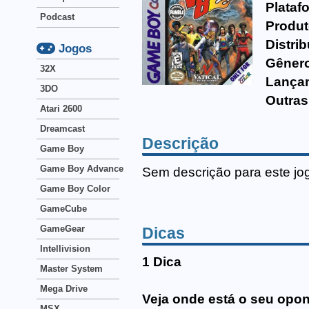
Plataf
Podcast
Produt
Distrib
Jogos
Gêner
32X
Lança
3DO
Outras
Atari 2600
Dreamcast
Descrição
Game Boy
Game Boy Advance
Sem descrição para este jo
Game Boy Color
GameCube
GameGear
Dicas
Intellivision
1 Dica
Master System
Mega Drive
Veja onde está o seu opo
MSX