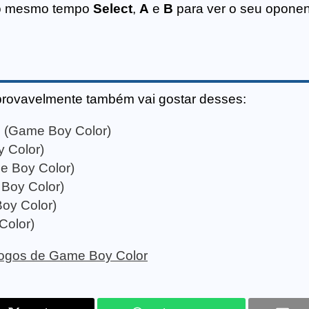
ao mesmo tempo
Select
,
A
e
B
para ver o seu oponen
provavelmente também vai gostar desses:
e (Game Boy Color)
 Color)
e Boy Color)
 Boy Color)
oy Color)
olor)
 jogos de Game Boy Color