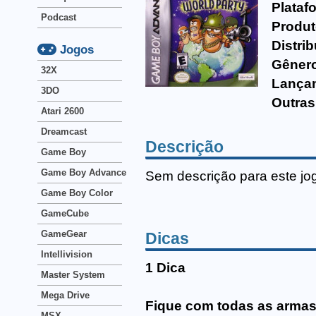
Plataf
Podcast
Produt
Distrib
Jogos
Gêner
32X
Lança
3DO
Outras
Atari 2600
Dreamcast
Descrição
Game Boy
Game Boy Advance
Sem descrição para este jo
Game Boy Color
GameCube
GameGear
Dicas
Intellivision
1 Dica
Master System
Mega Drive
Fique com todas as arma
MSX