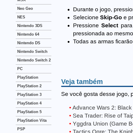
Neo Geo
Durante o jogo, pressi
Selecione
Skip-Go
e p
NES
Pressione
Select
para
Nintendo 3DS
pressionada ao mesm
Nintendo 64
Todas as armas ficarão
Nintendo DS
Nintendo Switch
Nintendo Switch 2
PC
PlayStation
Veja também
PlayStation 2
Se você gosta desse jogo, 
PlayStation 3
PlayStation 4
Advance Wars 2: Black
PlayStation 5
Sea Trader: Rise of T
PlayStation Vita
Yggdra Union (Game B
PSP
Tactics Ogre: The Knig