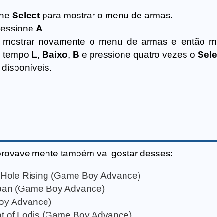
one
Select
para mostrar o menu de armas.
ressione
A
.
 mostrar novamente o menu de armas e então m
o tempo
L
,
Baixo
,
B
e pressione quatro vezes o
Sele
 disponíveis.
provavelmente também vai gostar desses:
 Hole Rising (Game Boy Advance)
aipan (Game Boy Advance)
oy Advance)
ht of Lodis (Game Boy Advance)