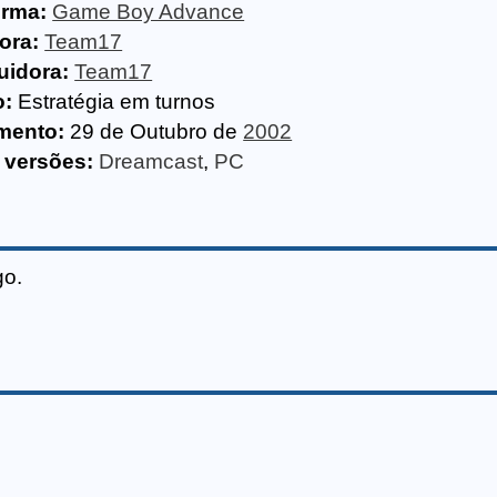
orma:
Game Boy Advance
ora:
Team17
uidora:
Team17
o:
Estratégia em turnos
mento:
29 de Outubro de
2002
 versões:
Dreamcast
,
PC
go.
s