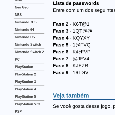
Lista de passwords
Neo Geo
Entre com um dos seguinte
NES
Nintendo 3DS
Fase 2
- K6T@1
Nintendo 64
Fase 3
- 1QT@@
Nintendo DS
Fase 4
- KQYXY
Fase 5
- 1@FVQ
Nintendo Switch
Fase 6
- K@FVP
Nintendo Switch 2
Fase 7
- @JFV4
PC
Fase 8
- KJFZR
PlayStation
Fase 9
- 16TGV
PlayStation 2
PlayStation 3
PlayStation 4
Veja também
PlayStation 5
PlayStation Vita
Se você gosta desse jogo, 
PSP