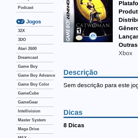
Plataf
Podcast
Produt
Distrib
Jogos
Gêner
32X
Lança
3DO
Outras
Atari 2600
Xbox
Dreamcast
Game Boy
Descrição
Game Boy Advance
Sem descrição para este jo
Game Boy Color
GameCube
GameGear
Dicas
Intellivision
Master System
8 Dicas
Mega Drive
MSX