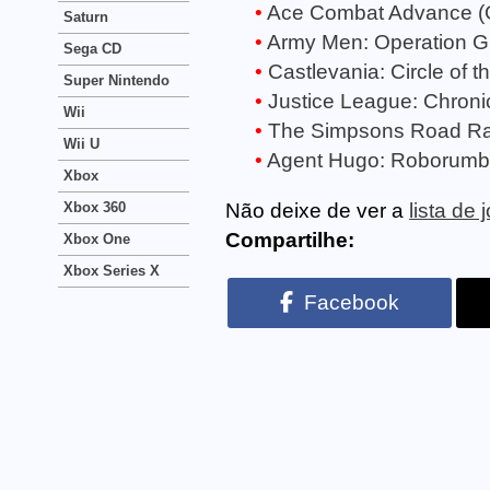
Ace Combat Advance (
Saturn
Army Men: Operation 
Sega CD
Castlevania: Circle of
Super Nintendo
Justice League: Chron
Wii
The Simpsons Road R
Wii U
Agent Hugo: Roborumb
Xbox
Xbox 360
Não deixe de ver a
lista d
Compartilhe:
Xbox One
Xbox Series X
Facebook