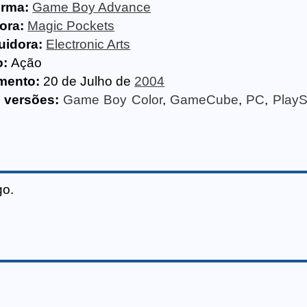
orma:
Game Boy Advance
ora:
Magic Pockets
uidora:
Electronic Arts
o:
Ação
mento:
20 de Julho de
2004
 versões:
Game Boy Color
,
GameCube
,
PC
,
PlayS
go.