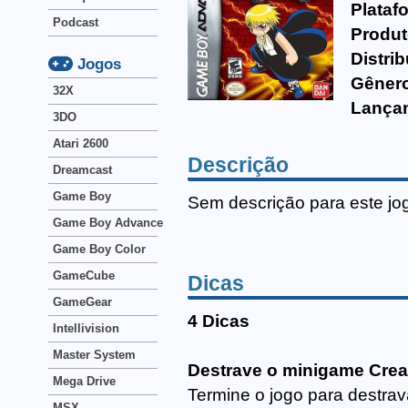
Plataf
Podcast
Produt
Distrib
Jogos
Gêner
32X
Lança
3DO
Atari 2600
Descrição
Dreamcast
Game Boy
Sem descrição para este jo
Game Boy Advance
Game Boy Color
GameCube
Dicas
GameGear
4 Dicas
Intellivision
Master System
Destrave o minigame Crea
Mega Drive
Termine o jogo para destrav
MSX