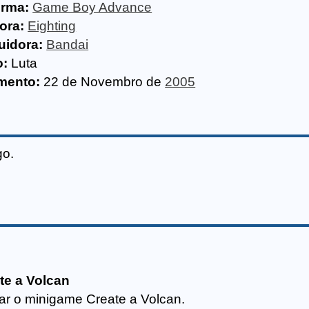
orma:
Game Boy Advance
ora:
Eighting
uidora:
Bandai
o:
Luta
mento:
22 de Novembro de
2005
go.
te a Volcan
ar o minigame Create a Volcan.