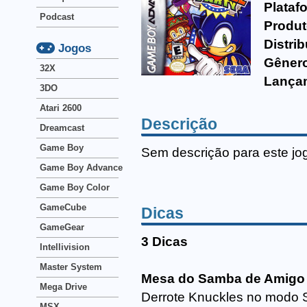
Plataf
Podcast
Produt
Distrib
Jogos
Gêner
32X
Lança
3DO
Atari 2600
Descrição
Dreamcast
Game Boy
Sem descrição para este jo
Game Boy Advance
Game Boy Color
GameCube
Dicas
GameGear
3 Dicas
Intellivision
Master System
Mesa do Samba de Amigo
Mega Drive
Derrote Knuckles no modo S
MSX