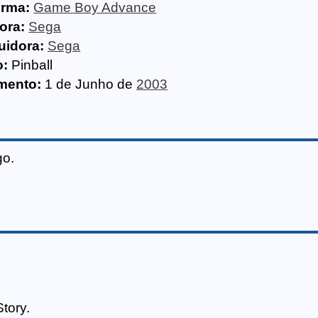
orma:
Game Boy Advance
ora:
Sega
uidora:
Sega
o:
Pinball
mento:
1 de Junho de
2003
go.
tory.