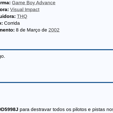
orma:
Game Boy Advance
ora:
Visual Impact
uidora:
THQ
o:
Corrida
mento:
8 de Março de
2002
go.
9D5998J
para destravar todos os pilotos e pistas n