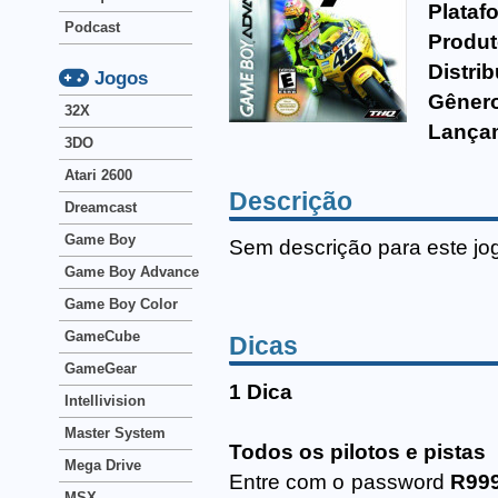
Plataf
Podcast
Produt
Distrib
Jogos
Gêner
32X
Lança
3DO
Atari 2600
Descrição
Dreamcast
Game Boy
Sem descrição para este jo
Game Boy Advance
Game Boy Color
GameCube
Dicas
GameGear
1 Dica
Intellivision
Master System
Todos os pilotos e pistas
Mega Drive
Entre com o password
R99
MSX