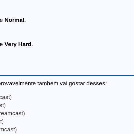
de
Normal
.
de
Very Hard
.
provavelmente também vai gostar desses:
cast)
t)
reamcast)
t)
mcast)