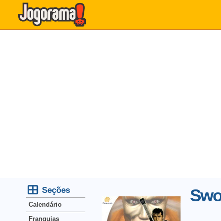
Seções
Swor
Calendário
Franquias