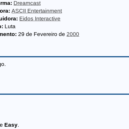
orma:
Dreamcast
ora:
ASCII Entertainment
uidora:
Eidos Interactive
o:
Luta
mento:
29 de Fevereiro de
2000
go.
de
Easy
.