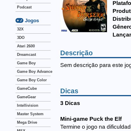
Plataf
Podcast
Produt
Distrib
Jogos
Gêner
32X
Lança
3DO
Atari 2600
Descrição
Dreamcast
Game Boy
Sem descrição para este jo
Game Boy Advance
Game Boy Color
GameCube
Dicas
GameGear
3 Dicas
Intellivision
Master System
Mini-game Puck the Elf
Mega Drive
Termine o jogo na dificulda
MSX