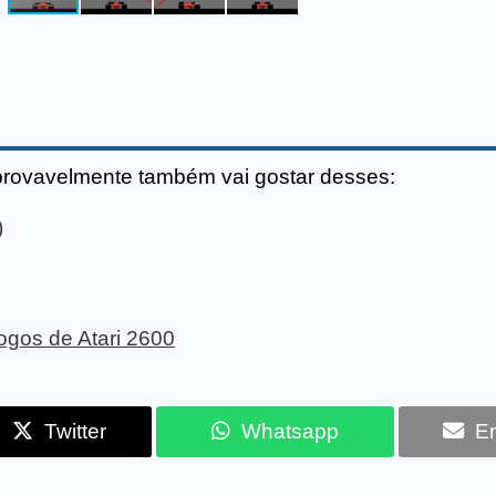
provavelmente também vai gostar desses:
)
 jogos de Atari 2600
Twitter
Whatsapp
Em