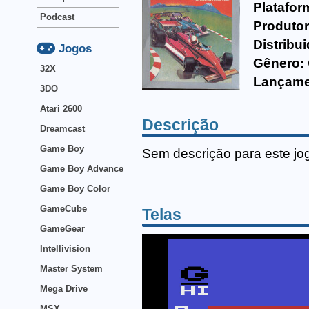
Platafor
Podcast
Produtor
Distribui
Jogos
Gênero:
32X
Lançame
3DO
Atari 2600
Descrição
Dreamcast
Game Boy
Sem descrição para este jo
Game Boy Advance
Game Boy Color
GameCube
Telas
GameGear
Intellivision
Master System
Mega Drive
MSX