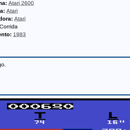
ma:
Atari 2600
a:
Atari
dora:
Atari
Corrida
nto:
1983
go.