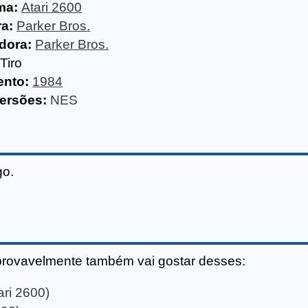
ma:
Atari 2600
a:
Parker Bros.
idora:
Parker Bros.
Tiro
nto:
1984
ersões:
NES
go.
provavelmente também vai gostar desses:
ri 2600)