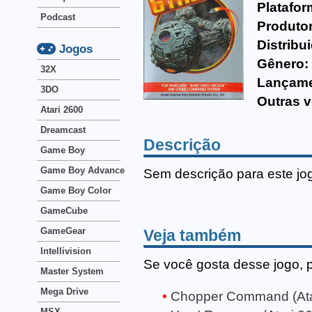
Platafor
Podcast
Produtor
Distribu
Jogos
Gênero:
32X
Lançame
3DO
Outras v
Atari 2600
Dreamcast
Descrição
Game Boy
Game Boy Advance
Sem descrição para este jo
Game Boy Color
GameCube
GameGear
Veja também
Intellivision
Se você gosta desse jogo, 
Master System
Mega Drive
Chopper Command (Ata
MSX