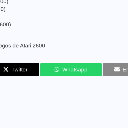
600)
00)
2600)
 jogos de Atari 2600
Twitter
Whatsapp
Em