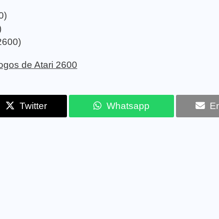
0)
)
2600)
 jogos de Atari 2600
Twitter
Whatsapp
Em