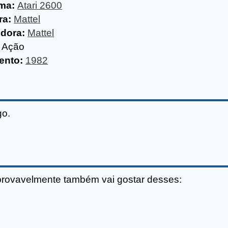
rma:
Atari 2600
ra:
Mattel
idora:
Mattel
Ação
ento:
1982
go.
provavelmente também vai gostar desses: