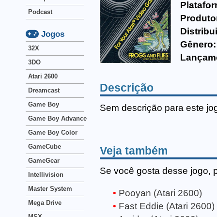
Platafo
Podcast
Produto
Distribu
Jogos
Gênero:
32X
Lançam
3DO
Atari 2600
Descrição
Dreamcast
Game Boy
Sem descrição para este jo
Game Boy Advance
Game Boy Color
GameCube
Veja também
GameGear
Se você gosta desse jogo, 
Intellivision
Master System
Pooyan (Atari 2600)
Mega Drive
Fast Eddie (Atari 2600)
MSX