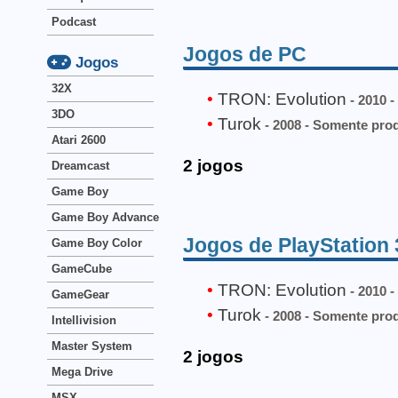
Podcast
Jogos de PC
Jogos
32X
TRON: Evolution
- 2010 
3DO
Turok
- 2008 - Somente pro
Atari 2600
2 jogos
Dreamcast
Game Boy
Game Boy Advance
Jogos de PlayStation 
Game Boy Color
GameCube
TRON: Evolution
- 2010 
GameGear
Turok
- 2008 - Somente pro
Intellivision
Master System
2 jogos
Mega Drive
MSX